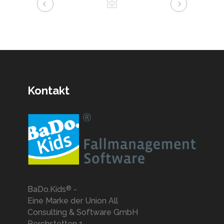
Kontakt
BaDo.Kids
-
®
Eine Marke der Union All
Consulting & Software GmbH
Perchstetten 1