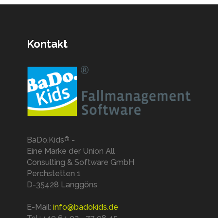
Kontakt
BaDo.Kids
-
®
Eine Marke der Union All
Consulting & Software GmbH
Perchstetten 1
D-35428 Langgöns
E-Mail:
info@badokids.de